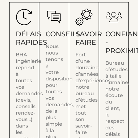
DÉLAIS
CONSEILS
SAVOIR
CONFIA
RAPIDES
FAIRE
-
Nous
PROXIMI
nous
BHA
Fort
tenons
Ingénierie
d’une
Bureau
à
répond
douzaine
d’études
votre
à
d’années
à taille
disposition
toutes
d’expériences,
humaine,
pour
vos
notre
notre
toutes
demandes
bureau
écoute
vos
(devis,
d’études
du
demandes,
conseils,
met
client,
de la
rendez-
tout
le
plus
vous…)
son
respect
simple
dans
savoir-
des
à la
les
faire
délais
plus