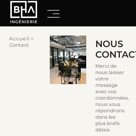
Accueil
>
NOUS
Contact
CONTAC
Merci de
nous laisser
votre
message
avec vos
coordonnées,
nous vous
répondrons
dans les
plus brefs
délais.